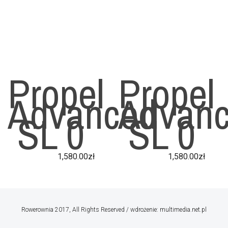
Propel
Propel
Advanced
Advan
SL 0
SL 0
1,580.00
zł
1,580.00
zł
Rowerownia 2017, All Rights Reserved / wdrożenie: multimedia.net.pl