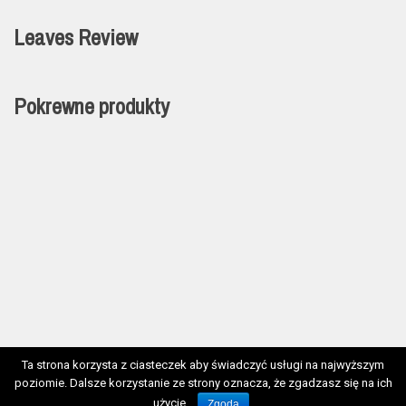
Leaves Review
Pokrewne produkty
Ta strona korzysta z ciasteczek aby świadczyć usługi na najwyższym
poziomie. Dalsze korzystanie ze strony oznacza, że zgadzasz się na ich
Rowerownia 2017, All Rights Reserved / wdrożenie: multimedia.net.pl
użycie.
Zgoda